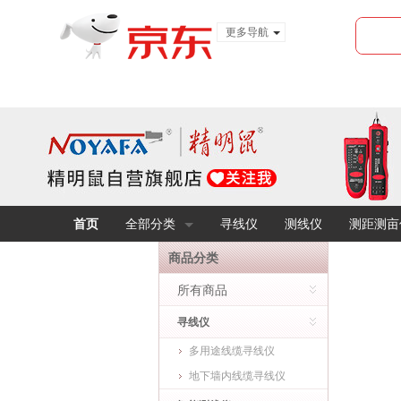
更多导航
服装城
食品
金融
首页
全部分类
寻线仪
测线仪
测距测亩
商品分类
所有商品
寻线仪
多用途线缆寻线仪
地下墙内线缆寻线仪