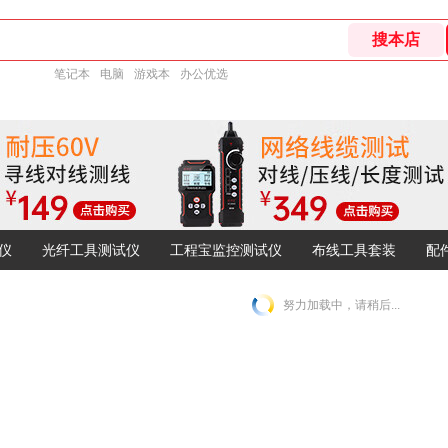
笔记本
电脑
游戏本
办公优选
仪
光纤工具测试仪
工程宝监控测试仪
布线工具套装
配
努力加载中，请稍后...