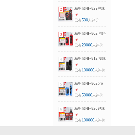
多功能套装防烧poe
精明鼠NF-829寻线
2
仪多功能巡线仪
￥
480v电工查线器强
500
已有
人评价
电地埋线故障检测
精明鼠NF-802 网络
3
寻线仪 多功能电话
￥
网络测线巡线仪器
20000
已有
人评价
数字查线仪查线器
抗干扰交换机POE
精明鼠NF-812 测线
4
带电套
器专业测线仪多功
￥
能网线检测仪网络
100000
已有
人评价
寻线仪测信号通断
工具测试仪巡查线
精明鼠NF-802pro
5
电工套装
寻线仪抗干扰多功
￥
能POE交换机带载
50000
已有
人评价
测试网络测试仪
精明鼠NF-826巡线
6
仪多功能寻线仪
￥
220v电工查线器强
100000
已有
人评价
电地埋线故障检测
查通断点短路测线