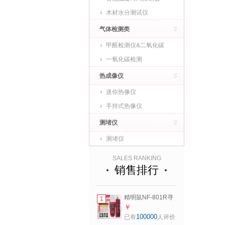
木材水分测试仪
气体检测类
甲醛检测仪&二氧化碳
一氧化碳检测
热成像仪
迷你热像仪
手持式热像仪
测堵仪
测堵仪
SALES RANKING
销售排行
精明鼠NF-801R寻
1
线仪巡线仪网络寻
￥
线器网线测试仪测
100000
已有
人评价
线仪测试仪器电工