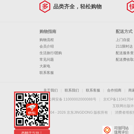
仪电线电缆
品类齐全，轻松购物
购物指南
配送方式
购物流程
上门自提
会员介绍
211限时达
生活旅行/团购
配送服务查
常见问题
配送费收取
大家电
联系客服
关于我们
|
联系我们
|
联系客服
|
合作招商
|
商
京公网安备 11000002000088号
|
京ICP备1104170
互联网出版许
Copyright © 2004 -
2026
京东JINGDONG 版权所有
|
消费者维权热
手机扫一扫，劲爆优
惠触手可得！
手机扫一扫，劲爆优