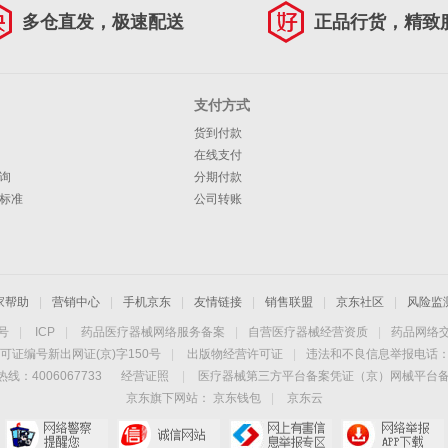
多仓直发，极速配送
正品行货，精致
支付方式
货到付款
在线支付
询
分期付款
标准
公司转账
家帮助
|
营销中心
|
手机京东
|
友情链接
|
销售联盟
|
京东社区
|
风险监
4号
|
ICP
|
药品医疗器械网络服务备案
|
自营医疗器械经营资质
|
药品网络
可证编号新出网证(京)字150号
|
出版物经营许可证
|
违法和不良信息举报电话：40
线：4006067733
经营证照
|
医疗器械第三方平台备案凭证（京）网械平台备字（
京东旗下网站：
京东钱包
|
京东云