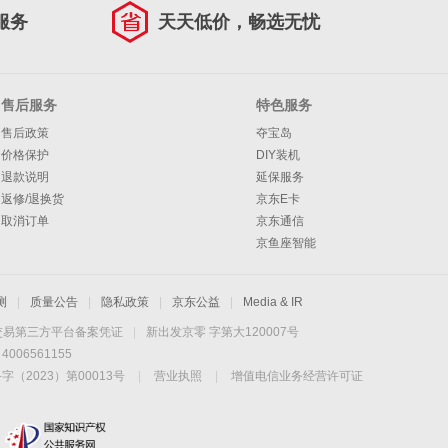
服务
天天低价，畅选无忧
售后服务
特色服务
售后政策
夺宝岛
价格保护
DIY装机
退款说明
延保服务
返修/退换货
京东E卡
取消订单
京东通信
京鱼座智能
测
|
质量公告
|
隐私政策
|
京东公益
|
Media & IR
交易第三方平台备案凭证
|
新出发京零 字第大120007号
06561155
2023）第00013号
|
营业执照
|
增值电信业务经营许可证