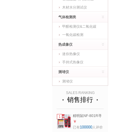
木材水分测试仪
气体检测类
甲醛检测仪&二氧化碳
一氧化碳检测
热成像仪
迷你热像仪
手持式热像仪
测堵仪
测堵仪
SALES RANKING
销售排行
精明鼠NF-801R寻
1
线仪巡线仪网络寻
￥
线器网线测试仪测
100000
已有
人评价
线仪测试仪器电工