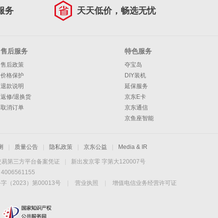
服务
天天低价，畅选无忧
售后服务
特色服务
售后政策
夺宝岛
价格保护
DIY装机
退款说明
延保服务
返修/退换货
京东E卡
取消订单
京东通信
京鱼座智能
测
|
质量公告
|
隐私政策
|
京东公益
|
Media & IR
交易第三方平台备案凭证
|
新出发京零 字第大120007号
06561155
2023）第00013号
|
营业执照
|
增值电信业务经营许可证