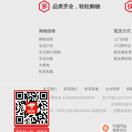
品类齐全，轻松购物
购物指南
配送方式
购物流程
上门自提
会员介绍
211限时达
生活旅行/团购
配送服务查
常见问题
配送费收取
大家电
联系客服
关于我们
|
联系我们
|
联系客服
|
合作招商
|
商
京公网安备 11000002000088号
|
京ICP备1104170
互联网出版许
Copyright © 2004 -
2026
京东JINGDONG 版权所有
|
消费者维权热
手机扫一扫，劲爆优