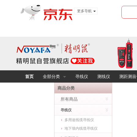
更多导航
服装城
食品
金融
首页
全部分类
寻线仪
测线仪
测距测亩
商品分类
所有商品
寻线仪
多用途线缆寻线仪
地下墙内线缆寻线仪