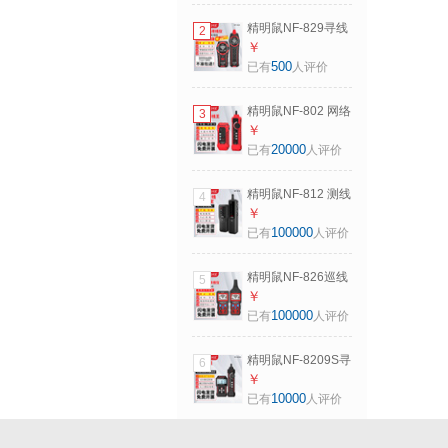
多功能套装防烧poe
精明鼠NF-829寻线
2
仪多功能巡线仪
￥
480v电工查线器强
500
已有
人评价
电地埋线故障检测
精明鼠NF-802 网络
3
寻线仪 多功能电话
￥
网络测线巡线仪器
20000
已有
人评价
数字查线仪查线器
抗干扰交换机POE
精明鼠NF-812 测线
4
带电套
器专业测线仪多功
￥
能网线检测仪网络
100000
已有
人评价
寻线仪测信号通断
工具测试仪巡查线
精明鼠NF-826巡线
5
电工套装
仪多功能寻线仪
￥
220v电工查线器强
100000
已有
人评价
电地埋线故障检测
查通断点短路测线
精明鼠NF-8209S寻
6
仪电线电缆
线仪寻线器长度测
￥
试网线断点短路点
10000
已有
人评价
测试仪查线器端口
闪烁压接测试