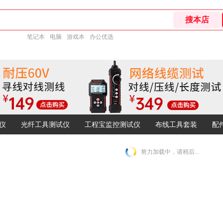
笔记本
电脑
游戏本
办公优选
仪
光纤工具测试仪
工程宝监控测试仪
布线工具套装
配
努力加载中，请稍后...