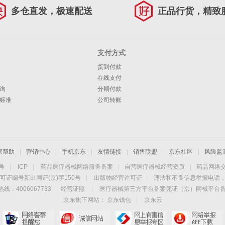
多仓直发，极速配送
正品行货，精致
支付方式
货到付款
在线支付
询
分期付款
标准
公司转账
家帮助
|
营销中心
|
手机京东
|
友情链接
|
销售联盟
|
京东社区
|
风险监
4号
|
ICP
|
药品医疗器械网络服务备案
|
自营医疗器械经营资质
|
药品网络
可证编号新出网证(京)字150号
|
出版物经营许可证
|
违法和不良信息举报电话：40
线：4006067733
经营证照
|
医疗器械第三方平台备案凭证（京）网械平台备字（
京东旗下网站：
京东钱包
|
京东云